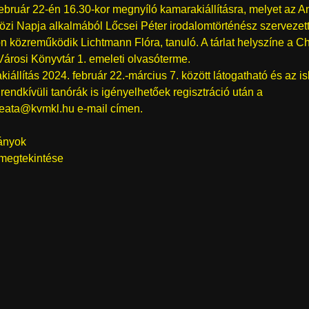
február 22-én 16.30-kor megnyíló kamarakiállításra, melyet az 
zi Napja alkalmából Lőcsei Péter irodalomtörténész szervezett
n közreműködik Lichtmann Flóra, tanuló. A tárlat helyszíne a C
árosi Könyvtár 1. emeleti olvasóterme.
iállítás 2024. február 22.-március 7. között látogatható és az i
endkívüli tanórák is igényelhetőek regisztráció után a
beata@kvmkl.hu
e-mail címen.
ányok
 megtekintése