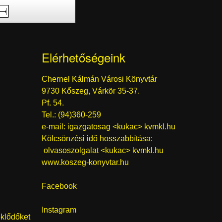
Elérhetőségeink
Chernel Kálmán Városi Könyvtár
9730 Kőszeg, Várkör 35-37.
Pf. 54.
Tel.: (94)360-259
e-mail:
igazgatosag <kukac> kvmkl.hu
Kölcsönzési idő hosszabbítása:
olvasoszolgalat <kukac> kvmkl.hu
www.koszeg-konyvtar.hu
Facebook
Instagram
eklődőket