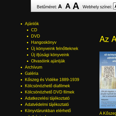
Ugrás
Betűméret:
Webhely színei:
a
tartalomra
Ajánlók
Menü
CD
Az A
DVD
Hangoskönyv
Új könyveink felnőtteknek
Új ifjúsági könyveink
Olvasóink ajánlják
Archívum
Galéria
Kőszeg és Vidéke 1889-1939
Kölcsönözhető diafilmek
Kölcsönözhető DVD filmek
Adatkezelési tájékoztató
Adatvédelmi tájékoztató
Könyvtárunkban elérhető
A Kőszeg