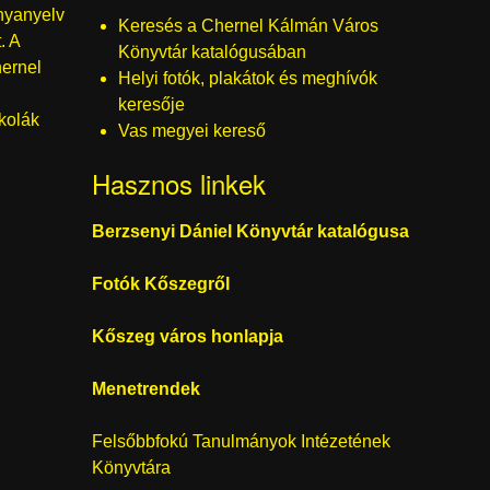
Anyanyelv
Keresés a Chernel Kálmán Város
. A
Katalógusok
Könyvtár katalógusában
hernel
Helyi fotók, plakátok és meghívók
keresője
skolák
Vas megyei kereső
Hasznos linkek
Berzsenyi Dániel Könyvtár katalógusa
Fotók Kőszegről
Kőszeg város honlapja
Menetrendek
Felsőbbfokú Tanulmányok Intézetének
Könyvtára