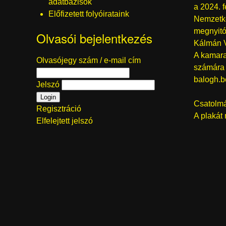
adatbázisok
a 2024. 
Előfizetett folyóirataink
Nemzetkö
megnyitó
Olvasói bejelentkezés
Kálmán V
A kamarak
Olvasójegy szám / e-mail cím
számára r
balogh.
Jelszó
Csatolm
Regisztráció
A plakát
Elfelejtett jelszó