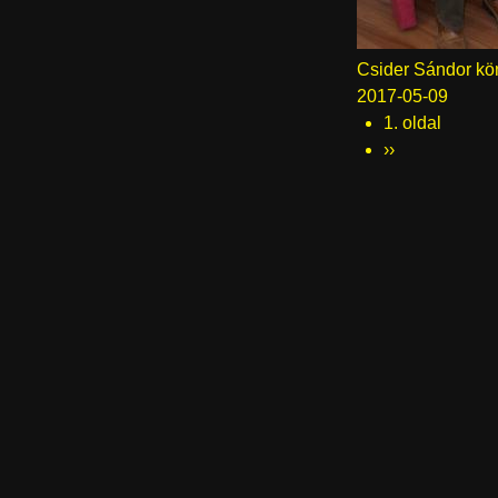
Csider Sándor k
2017-05-09
1. oldal
Oldalszámozás
Következő
››
oldal