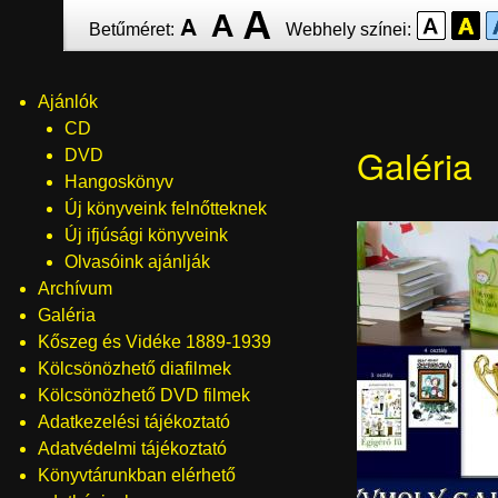
Ugrás
Betűméret:
Webhely színei:
a
tartalomra
Ajánlók
Menü
CD
Galéria
DVD
Hangoskönyv
Új könyveink felnőtteknek
Új ifjúsági könyveink
Olvasóink ajánlják
Archívum
Galéria
Kőszeg és Vidéke 1889-1939
Kölcsönözhető diafilmek
Kölcsönözhető DVD filmek
Adatkezelési tájékoztató
Adatvédelmi tájékoztató
Könyvtárunkban elérhető