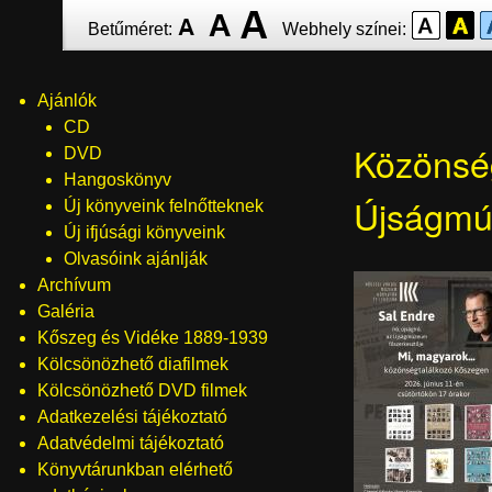
Ugrás
Betűméret:
Webhely színei:
a
tartalomra
Ajánlók
Menü
CD
Közönség
DVD
Hangoskönyv
Újságmú
Új könyveink felnőtteknek
Új ifjúsági könyveink
Olvasóink ajánlják
Archívum
Galéria
Kőszeg és Vidéke 1889-1939
Kölcsönözhető diafilmek
Kölcsönözhető DVD filmek
Adatkezelési tájékoztató
Adatvédelmi tájékoztató
Könyvtárunkban elérhető