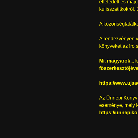
elfeledett és majd
kulisszatitkokról
A közönségtalálko
A rendezvényen va
könyveket az író 
Mi, magyarok...
főszerkesztőjéve
https://www.ujs
Az Ünnepi Könyvhé
eseménye, mely k
https://unnepik