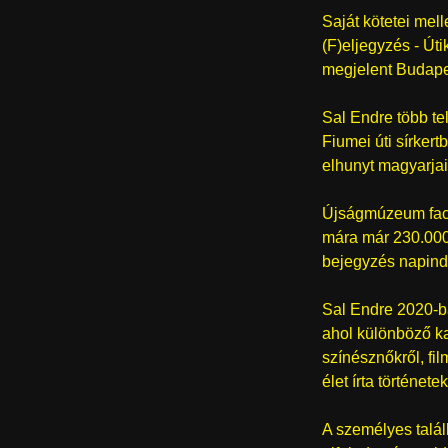
Saját kötetei mel
(F)eljegyzés - Út
megjelent Budape
Sal Endre több te
Fiumei úti sírkert
elhunyt magyarja
Újságmúzeum faceb
mára már 230.000 
bejegyzés napind
Sal Endre 2020-b
ahol különböző ka
színésznőkről, fil
élet írta története
A személyes talál