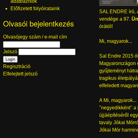
adatbázisok
Előfizetett folyóirataink
SAL ENDRE író,
vendége a 97.
Ün
Olvasói bejelentkezés
órától!
Olvasójegy szám / e-mail cím
Mi, magyarok...
Jelszó
Sal Endre 2015 ót
Magyarországon és
Regisztráció
gyűjteményt hátra
Elfelejtett jelszó
tragikus életpályá
elfeledett magyaro
A Mi, magyarok..
"negyedikként" a 
újjáépítéséről eg
tavaly Jókai Mórr
Jókai Mór harmin