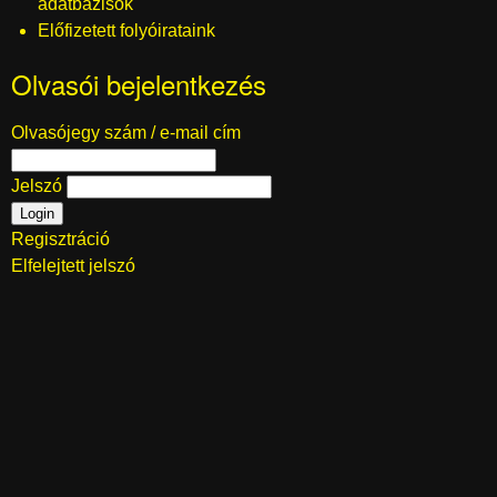
adatbázisok
Előfizetett folyóirataink
Olvasói bejelentkezés
Olvasójegy szám / e-mail cím
Jelszó
Regisztráció
Elfelejtett jelszó