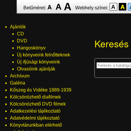
Ugrás
Betűméret:
Webhely színei:
a
tartalomra
Ajánlók
Menü
CD
Keresés
DVD
Hangoskönyv
Új könyveink felnőtteknek
Új ifjúsági könyveink
Olvasóink ajánlják
Archívum
Galéria
Kőszeg és Vidéke 1889-1939
Kölcsönözhető diafilmek
Kölcsönözhető DVD filmek
Adatkezelési tájékoztató
Adatvédelmi tájékoztató
Könyvtárunkban elérhető