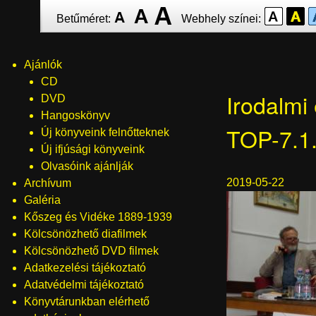
Ugrás
Betűméret:
Webhely színei:
a
tartalomra
Ajánlók
Menü
CD
Irodalmi 
DVD
Hangoskönyv
TOP-7.1
Új könyveink felnőtteknek
Új ifjúsági könyveink
Olvasóink ajánlják
2019-05-22
Archívum
Galéria
Kőszeg és Vidéke 1889-1939
Kölcsönözhető diafilmek
Kölcsönözhető DVD filmek
Adatkezelési tájékoztató
Adatvédelmi tájékoztató
Könyvtárunkban elérhető