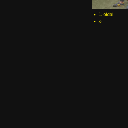
1. oldal
Oldalszámozás
Következő
››
oldal