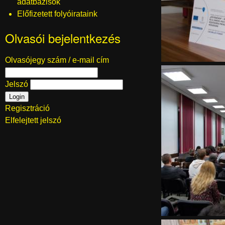
adatbázisok
Előfizetett folyóirataink
Olvasói bejelentkezés
Olvasójegy szám / e-mail cím
Jelszó
Regisztráció
Elfelejtett jelszó