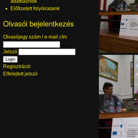
adatbázisok
Előfizetett folyóirataink
Olvasói bejelentkezés
Olvasójegy szám / e-mail cím
Jelszó
Regisztráció
Elfelejtett jelszó