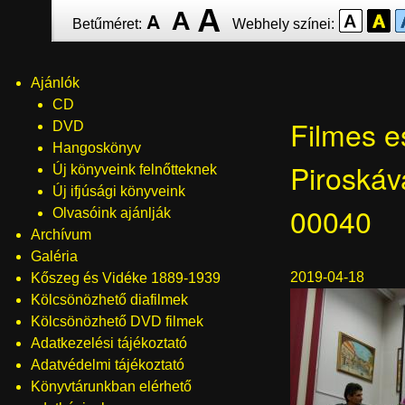
Ugrás
Betűméret:
Webhely színei:
a
tartalomra
Ajánlók
Menü
CD
Filmes e
DVD
Hangoskönyv
Piroská
Új könyveink felnőtteknek
Új ifjúsági könyveink
00040
Olvasóink ajánlják
Archívum
Galéria
2019-04-18
Kőszeg és Vidéke 1889-1939
Kölcsönözhető diafilmek
Kölcsönözhető DVD filmek
Adatkezelési tájékoztató
Adatvédelmi tájékoztató
Könyvtárunkban elérhető