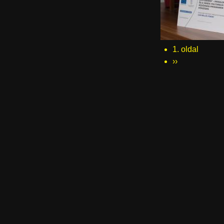
1. oldal
Oldalszámozás
Következő
››
oldal