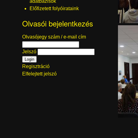
adatbázisok
Előfizetett folyóirataink
Olvasói bejelentkezés
Olvasójegy szám / e-mail cím
Jelszó
Regisztráció
Elfelejtett jelszó