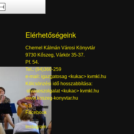
Elérhetőségeink
Chernel Kálmán Városi Könyvtár
9730 Kőszeg, Várkör 35-37.
Pf. 54.
Tel.: (94)360-259
e-mail:
igazgatosag <kukac> kvmkl.hu
Kölcsönzési idő hosszabbítása:
olvasoszolgalat <kukac> kvmkl.hu
www.koszeg-konyvtar.hu
Facebook
Instagram