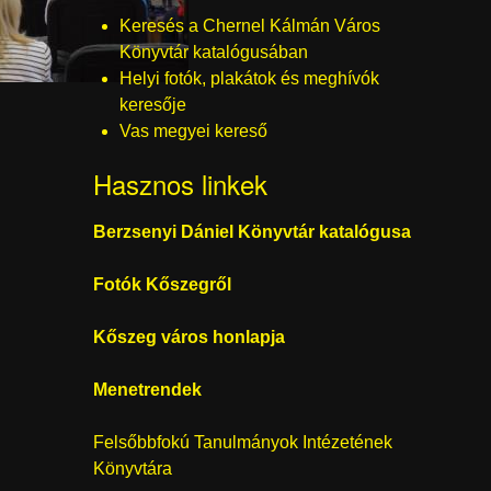
Keresés a Chernel Kálmán Város
Katalógusok
Könyvtár katalógusában
Helyi fotók, plakátok és meghívók
keresője
Vas megyei kereső
Hasznos linkek
Berzsenyi Dániel Könyvtár katalógusa
Fotók Kőszegről
Kőszeg város honlapja
Menetrendek
Felsőbbfokú Tanulmányok Intézetének
Könyvtára