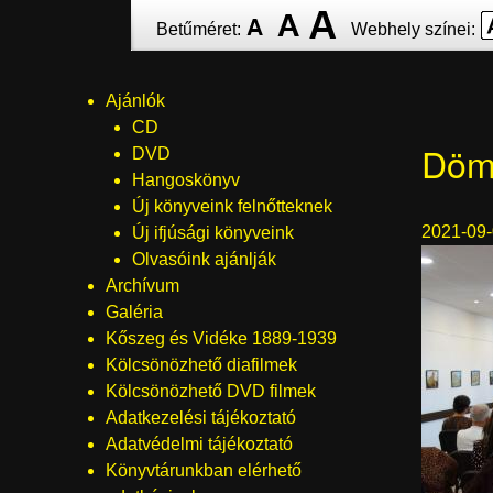
Ugrás
Betűméret:
Webhely színei:
a
tartalomra
Ajánlók
Menü
CD
Döm
DVD
Hangoskönyv
Új könyveink felnőtteknek
2021-09
Új ifjúsági könyveink
Olvasóink ajánlják
Archívum
Galéria
Kőszeg és Vidéke 1889-1939
Kölcsönözhető diafilmek
Kölcsönözhető DVD filmek
Adatkezelési tájékoztató
Adatvédelmi tájékoztató
Könyvtárunkban elérhető