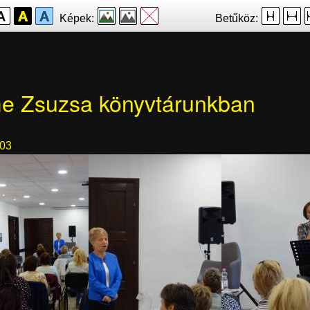
Képek:
Betűköz:
e Zsuzsa könyvtárunkban
-03